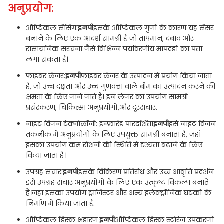
अनुप्रयोग:
ऑप्टिकल सेंसिंग:
इनपी
इसके ऑप्टिकल गुणों के कारण यह सेंसर
बनाने के लिए एक आदर्श सामग्री है जो तापमान, दबाव और
रासायनिक संरचना जैसे विभिन्न पर्यावरणीय मापदंडों का पता
लगा सकता है।
फाइबर लेजर:
इनपी
फाइबर लेजर के उत्पादन में प्रयोग किया जाता
है, जो उच्च दक्षता और उच्च गुणवत्ता वाले बीम का उत्पादन करने की
क्षमता के लिए जाने जाते हैं। इन लेजर का उपयोग सामग्री
प्रसंस्करण, चिकित्सा अनुप्रयोगों,और दूरसंचार.
नाइट विजन टेक्नोलॉजी: इन्फ्रारेड पारदर्शिता
इनपी
इसे नाइट विजन
तकनीक में अनुप्रयोगों के लिए उपयुक्त सामग्री बनाता है, जहां
इसका उपयोग कम रोशनी की स्थिति में दृश्यता बढ़ाने के लिए
किया जाता है।
उपग्रह संचार:
इनपी
इसके विकिरण प्रतिरोध और उच्च आवृत्ति प्रदर्शन
इसे उपग्रह संचार अनुप्रयोगों के लिए एक उत्कृष्ट विकल्प बनाते
हैं।जहां इसका उपयोग ट्रांजिस्टर और अन्य इलेक्ट्रॉनिक घटकों के
निर्माण में किया जाता है.
ऑप्टिकल डिस्क भंडारणः
इनपी
ऑप्टिकल डिस्क स्टोरेज उपकरणों