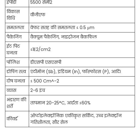
ईपीडी
5500 सेमी2
विकास
वीजीएफ
विधि
समतलता
वेफर सतह की समतलता ≤ 0.5 μm
पैकेजिंग
वैक्यूम पैकेजिंग, नाइट्रोजन बैकफिल
ईट पिट
≤1E2/cm2
घनत्व
पॉलिश
डीएसपी एसएसपी
डोपिंग तत्व
एंटीमोन (Sb), इंडियम (In), फॉस्फोरस (P), आदि।
दोष घनत्व
≤ 500 Cm^-2
व्यास
2-6 इंच
भंडारण की
तापमान 20-25°C, आर्द्रता ≤60%
शर्तें
ऑप्टोइलेक्ट्रॉनिक एकीकृत सर्किट, उच्च इलेक्ट्रॉन
कीवर्ड
गतिशीलता, सौर सेल