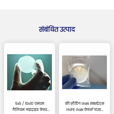
संबंधित उत्पाद
5x5 / 10x10 एमएम
फ्री स्टैंडिंग GaN सबस्ट्रेट्स
गैलियम नाइट्राइड वेफर
HVPE GaN वेफर्स पाउडर