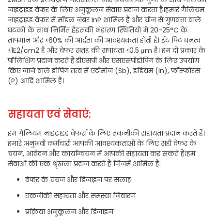
नाइट्राइड वेफर के लिए अनुकूलन सेवाएं प्रदान करता है।हमारे गैलियम
नाइट्राइड वेफर में मॉडल नंबर InP शामिल है और चीन से गुणवत्ता वाले
घटकों के साथ निर्मित हैइसकी भंडारण स्थितियों में 20-25°C के
तापमान और ≤60% की आर्द्रता की आवश्यकता होती है। ईट पिट घनत्व
≤1E2/cm2 है और वेफर सतह की सपाटता ≤0.5 μm है। हम दो प्रकार के
पॉलिशिंग प्रदान करते हैंःडीएसपी और एसएसपीडोपिंग के लिए उपयोग
किए जाने वाले डोपिंग तत्व में एंटीमोन (Sb), इंडियम (In), फॉस्फोरस
(P) आदि शामिल हैं।
सहायता एवं सेवाएं:
हम गैलियम नाइट्राइड वेफर्स के लिए तकनीकी सहायता प्रदान करते हैं।
हमारे अनुभवी कर्मचारी आपकी आवश्यकताओं के लिए सही वेफर के
चयन, आवेदन और कार्यान्वयन में आपकी सहायता कर सकते हैं।हम
सेवाओं की एक श्रृंखला प्रदान करते हैं जिनमें शामिल हैं:
वेफर के चयन और डिजाइन पर सलाह
तकनीकी सहायता और समस्या निवारण
प्रक्रिया अनुकूलन और डिजाइन