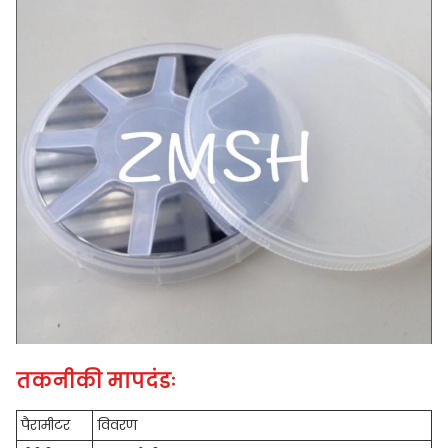
तकनीकी मापदंडः
पैरामीटर
विवरण