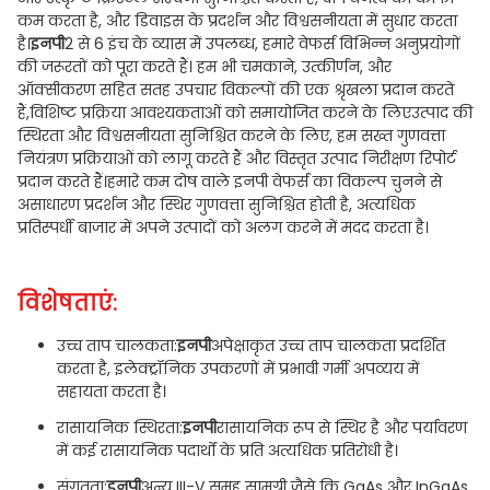
कम करता है, और डिवाइस के प्रदर्शन और विश्वसनीयता में सुधार करता
है।
इनपी
2 से 6 इंच के व्यास में उपलब्ध, हमारे वेफर्स विभिन्न अनुप्रयोगों
की जरूरतों को पूरा करते हैं। हम भी चमकाने, उत्कीर्णन, और
ऑक्सीकरण सहित सतह उपचार विकल्पों की एक श्रृंखला प्रदान करते
हैं,विशिष्ट प्रक्रिया आवश्यकताओं को समायोजित करने के लिएउत्पाद की
स्थिरता और विश्वसनीयता सुनिश्चित करने के लिए, हम सख्त गुणवत्ता
नियंत्रण प्रक्रियाओं को लागू करते हैं और विस्तृत उत्पाद निरीक्षण रिपोर्ट
प्रदान करते हैं।हमारे कम दोष वाले इनपी वेफर्स का विकल्प चुनने से
असाधारण प्रदर्शन और स्थिर गुणवत्ता सुनिश्चित होती है, अत्यधिक
प्रतिस्पर्धी बाजार में अपने उत्पादों को अलग करने में मदद करता है।
विशेषताएं:
उच्च ताप चालकता:
इनपी
अपेक्षाकृत उच्च ताप चालकता प्रदर्शित
करता है, इलेक्ट्रॉनिक उपकरणों में प्रभावी गर्मी अपव्यय में
सहायता करता है।
रासायनिक स्थिरता:
इनपी
रासायनिक रूप से स्थिर है और पर्यावरण
में कई रासायनिक पदार्थों के प्रति अत्यधिक प्रतिरोधी है।
संगतता:
इनपी
अन्य III-V समूह सामग्री जैसे कि GaAs और InGaAs