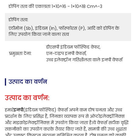
डोपिंग तत्व की एकाग्रता 1×10^16 - 1×10^18 Cm^-3
डोपिंग तत्व:
एंटीमोन (Sb), इंडियम (In), फॉस्फोरस (P), आदि को डोपिंग के 
लिए उपयोग किया जाने वाला तत्व
डीएसपी इंडियम फॉस्फिड वेफर
, 
प्रमुखता देना:
एन-टाइप इनपी वेफर्स
, 
उच्च इलेक्ट्रॉन गतिशीलता वाले इनपी वेफर्स
उत्पाद का वर्णन
उत्पाद का वर्णन:
हमारे
इनपी
(इंडियम फॉस्फिड) वेफर्स अपने कम दोष घनत्व और उच्च
प्रदर्शन के लिए प्रसिद्ध हैं, जिनका व्यापक रूप से ऑप्टोइलेक्ट्रॉनिक्स
और माइक्रोइलेक्ट्रॉनिक्स में उपयोग किया जाता है।ये वेफर्स सटीक वृद्धि
तकनीकों का उपयोग करके तैयार किए जाते हैं, सामग्री की उच्च शुद्धता
और उत्कृष्ट क्रिस्टल संरचना सुनिश्चित करता है, दोष घनत्व को काफी