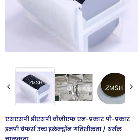
एसएसपी डीएसपी वीजीएफ एन-प्रकार पी-प्रकार
इनपी वेफर्स उच्च इलेक्ट्रॉन गतिशीलता / थर्मल
चालकता