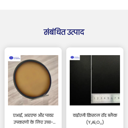
संबंधित उत्पाद
एआई, आरएफ और पावर
वाईएजी क्रिस्टल रॉड ब्लैंक
उपकरणों के लिए उच्च-
(Y₃Al₅O₁₂)