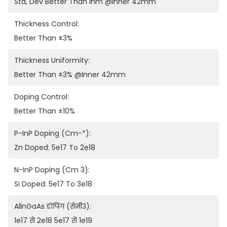
Std, Dev Better Than Inm @inner 42mm
Thickness Control:
Better Than ±3%
Thickness Uniformity:
Better Than ±3% @inner 42mm
Doping Control:
Better Than ±10%
P-InP Doping (cm-*):
Zn Doped: 5e17 To 2e18
N-InP Doping (cm 3):
Si Doped: 5e17 To 3e18
AllnGaAs डोपिंग (सेमी3):
1e17 से 2e18 5e17 से 1e19