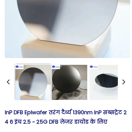
InP DFB Epiwafer तरंग दैर्ध्य 1390nm InP सब्सट्रेट 2
4 6 इंच 2.5 ~ 25G DFB लेजर डायोड के लिए