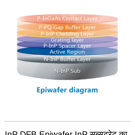
InP DFB Epiwafer InP सब्सट्रेट का