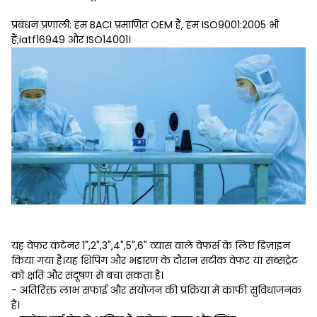
प्रबंधन प्रणाली: हम BACI प्रमाणित OEM हैं, हम ISO9001:2005 भी
हैं;iatf16949 और ISO14001।
यह वेफर कंटेनर 1",2",3",4",5",6" व्यास वाले वेफर्स के लिए डिज़ाइन
किया गया है।यह शिपिंग और भंडारण के दौरान सटीक वेफर या सब्सट्रेट
को क्षति और संदूषण से बचा सकता है।
- अतिरिक्त लाभ सफाई और संयोजन की प्रक्रिया में काफी सुविधाजनक
है।