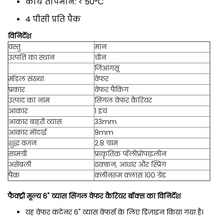
कार्य तापमान: < 50°C
4 पीसी प्रति पैक
विनिर्देश
वस्तु
मान
उत्पत्ति का स्थान
चीन
जिआंगसू
मॉडल संख्या
वेफर
प्रकार
वेफर पैकिंग
उत्पाद का नाम
सिंगल वेफर कैरियर
आकार
1 इंच
आकार बाहरी व्यास
33mm
आकार मोटाई
9mm
शुद्ध वजन
2.8 ग्राम
सामग्री
प्राकृतिक पॉलीप्रोपाइलीन
असेंबली
ढक्कन, आधार और स्प्रिंग
पैक
क्लीनरूम क्लास 100 ग्रेड
फैक्ट्री मूल्य 6" व्यास सिंगल वेफर कैरियर बॉक्स का विनिर्देश
यह वेफर कंटेनर 6" व्यास वेफर्स के लिए डिज़ाइन किया गया है।