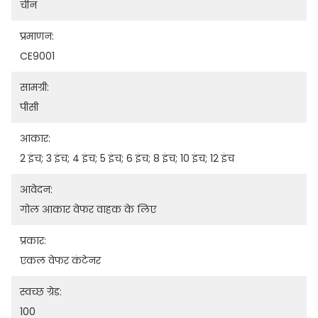
चीन
प्रमाणन:
CE9001
सामग्री:
पीसी
आकार:
2 इंच; 3 इंच; 4 इंच; 5 इंच; 6 इंच; 8 इंच; 10 इंच; 12 इंच
आवेदन:
गोल आकार वेफर वाहक के लिए
प्रकार:
एकल वेफर कंटेनर
स्वच्छ ग्रेड:
100