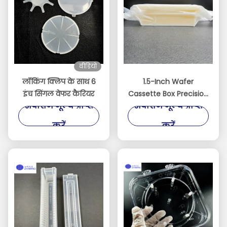
वीडियो
लॉकिंग क्लिप के साथ 6
1.5-Inch Wafer
इंच सिंगल वेफर कैरियर
Cassette Box Precision
सर्वोत्तम मूल्य प्राप्त
सर्वोत्तम मूल्य प्राप्त
Storage Solution for
Miniature Wafers
करें
करें