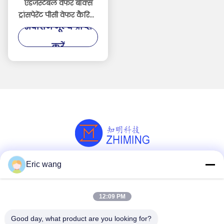
एडजस्टेबल वेफर बॉक्स
ट्रांसपेरेंट पीसी वेफर कैरियर
सर्वोत्तम मूल्य प्राप्त
सेमीकंडक्टर सुरक्षा के लिए
करें
Eric wang
सोशल मीडिया
12:09 PM
त्वरित संपर्क
Good day, what product are you looking for?