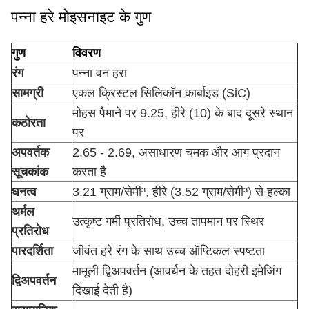
पन्ना हरे मोइसनाइट के गुण
गुण
विवरण
रंग
पन्ना वन हरा
सामग्री
एकल क्रिस्टल सिलिकॉन कार्बाइड (SiC)
मोहस पैमाने पर 9.25, हीरे (10) के बाद दूसरे स्थान
कठोरता
पर
अपवर्तक
2.65 - 2.69, असाधारण चमक और आग प्रदान
सूचकांक
करता है
घनत्व
3.21 ग्राम/सेमी³, हीरे (3.52 ग्राम/सेमी³) से हल्का
थर्मल
उत्कृष्ट गर्मी प्रतिरोध, उच्च तापमान पर स्थिर
प्रतिरोध
पारदर्शिता
जीवंत हरे रंग के साथ उच्च ऑप्टिकल स्पष्टता
मामूली द्विअपवर्तन (आवर्धन के तहत दोहरी इमेजिंग
द्विअपवर्तन
दिखाई देती है)