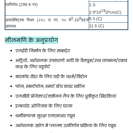
प्रतिरोध (298 K पर)
1.3-
19
2.9*10
Ω*cm(C)
3
9
9.3 (C)
डायलेक्ट्रिक स्थिर (२९८ K पर, १० में
-10
हर्ट्ज
11.5 (C)
अंतराल
नीलमणि के अनुप्रयोग
एलईडी निर्माण के लिए सब्सट्रेट
भट्टियों, अर्धचालक उपकरणों आदि के वैक्यूम/उच्च तापमान/दबाव
कक्ष के लिए व्यूपोर्ट
बारकोड रीडर के लिए घड़ी के चश्मे/विंडोज
फोन, स्मार्टफोन, स्मार्ट वॉच कवर स्क्रीन
एलसीडी प्रोजेक्टर/क्सीनन लैंप के लिए ध्रुवीकृत खिड़कियां
इन्फ्रारेड ऑप्टिक्स के लिए घटक
थर्मोकपल्स सुरक्षा एनएमआर ट्यूब
अर्धचालक उद्योग में प्लाज्मा उत्कीर्णन प्रक्रिया के लिए ट्यूब