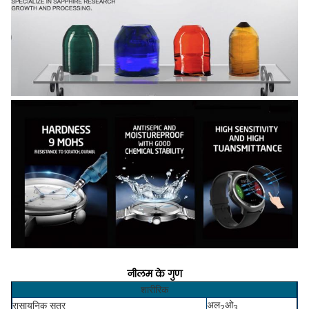
नीलम के गुण
शारीरिक
अल
ओ
रासायनिक सूत्र
2
3