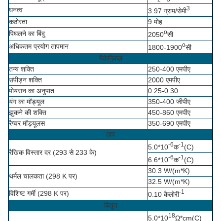
3
घनत्व
3.97 ग्राम/सेमी
कठोरता
9 मोह
o
पिघलने का बिंदु
2050
सी
o
अधिकतम प्रयोग तापमान
1800-1900
सी
मैकेनिकल
तन्य शक्ति
250-400 एमपीए
संपीड़न शक्ति
2000 एमपीए
पोयसन का अनुपात
0.25-0.30
यंग का मॉड्यूल
350-400 जीपीए
झुकने की शक्ति
450-860 एमपीए
रैप्चर मॉड्यूलस
350-690 एमपीए
ताप
-6
-1
5.0*10
क
(C)
रैखिक विस्तार दर (293 से 233 के)
-6
-1
6.6*10
क
(C)
30.3 W/(m*K)
थर्मल चालकता (298 K पर)
32.5 W/(m*K)
-1
विशिष्ट गर्मी (298 K पर)
0.10 कैलोरी
विद्युत
18
5.0*10
Ω*cm(C)