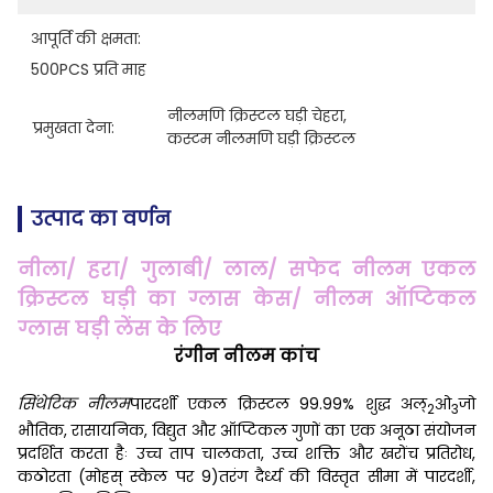
आपूर्ति की क्षमता:
500PCS प्रति माह
नीलमणि क्रिस्टल घड़ी चेहरा
, 
प्रमुखता देना:
कस्टम नीलमणि घड़ी क्रिस्टल
उत्पाद का वर्णन
नीला/ हरा/ गुलाबी/ लाल/ सफेद नीलम एकल
क्रिस्टल घड़ी का ग्लास केस/ नीलम ऑप्टिकल
ग्लास घड़ी लेंस के लिए
रंगीन नीलम कांच
सिंथेटिक नीलम
पारदर्शी एकल क्रिस्टल 99.99% शुद्ध अल्
ओ
जो
2
3
भौतिक, रासायनिक, विद्युत और ऑप्टिकल गुणों का एक अनूठा संयोजन
प्रदर्शित करता हैः उच्च ताप चालकता, उच्च शक्ति और खरोंच प्रतिरोध,
कठोरता (मोहस् स्केल पर 9)तरंग दैर्ध्य की विस्तृत सीमा में पारदर्शी,